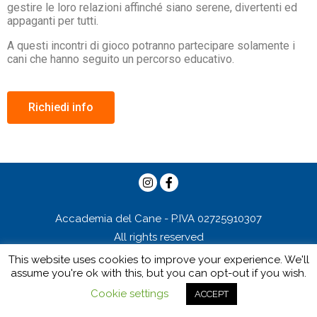
gestire le loro relazioni affinché siano serene, divertenti ed
appaganti per tutti.
A questi incontri di gioco potranno partecipare solamente i
cani che hanno seguito un percorso educativo.
Richiedi info
Accademia del Cane - P.IVA 02725910307
All rights reserved
Privacy Policy
This website uses cookies to improve your experience. We'll
assume you're ok with this, but you can opt-out if you wish.
Cookie settings
ACCEPT